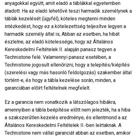
anyagokkal együtt, amit eladó a táblákkal egyetemben
átadott. Ha az eladó lehetővé teszi harmadik személynek a
táblák kezelését (ügyfél), köteles megtenni minden
intézkedést, hogy ez a kötelezettség teljesítve legyen a
harmadik személy által is; Abban az esetben, ha hibát
észlelne, az eladó kötelessége, hogy az Általános
Kereskedelmi Feltételek II. alapján panasz tegyen a
Technistone felé. Valamennyi panasz esetében, a
Technistone jogosult ellenőrizni, hogy a telepítés/kiépítés
(szerelési vagy más hasonló feldolgozás) szakember által
történt-e, és hogy a tábla kezelése során, minden, a
garanciában előírt feltételnek megfelelt.
Ez a garancia nem vonatkozik a látszólagos hibákra,
amennyiben a tábla beépítése előtt nem jelezték, ha a hiba
a szakszerűtlen kezelés eredménye, és ellentmond a az
Általános Kereskedelmi Feltételek II.-ben leírtaknak. A
Technistone nem vállal garanciát abban az esetben, amikor