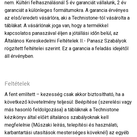
nem. Kültéri felhasználásnál 5 év garanciát vállalunk, 2 év
garanciát a különleges formátumokra. A garancia érvényes
az első/eredeti vásárlóra, aki a Technistone-tól vásárolta a
táblákat. A vásárlónak joga van, hogy a termékkel
kapcsolatos panaszával éljen a jótállási időn belül, az
Általános Kereskedelmi Feltételek II.- Panasz Szabályok
rögzített feltételei szerint. Ez a garancia a feladás idejétől
áll érvényben.
Feltételek
A fent említett – kezesség csak akkor biztosítható, ha a
következő követelmény teljesül: Beépítése (szerelési vagy
más hasonló feldolgozása) a tábláknak a Technistone
kézikönyv által előírt általános szabályoknak kell
megfelelnie (Műszaki leírás, telepítési és használati,
karbantartási utasítások mesterséges köveknél) az egyéb