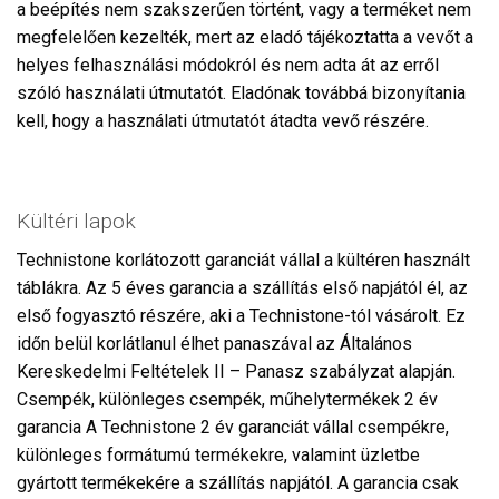
a beépítés nem szakszerűen történt, vagy a terméket nem
megfelelően kezelték, mert az eladó tájékoztatta a vevőt a
helyes felhasználási módokról és nem adta át az erről
szóló használati útmutatót. Eladónak továbbá bizonyítania
kell, hogy a használati útmutatót átadta vevő részére.
Kültéri lapok
Technistone korlátozott garanciát vállal a kültéren használt
táblákra. Az 5 éves garancia a szállítás első napjától él, az
első fogyasztó részére, aki a Technistone-tól vásárolt. Ez
időn belül korlátlanul élhet panaszával az Általános
Kereskedelmi Feltételek II – Panasz szabályzat alapján.
Csempék, különleges csempék, műhelytermékek 2 év
garancia A Technistone 2 év garanciát vállal csempékre,
különleges formátumú termékekre, valamint üzletbe
gyártott termékekére a szállítás napjától. A garancia csak