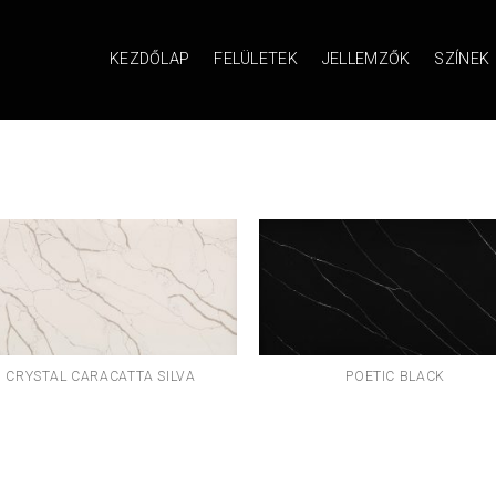
KEZDŐLAP
FELÜLETEK
JELLEMZŐK
SZÍNEK
CRYSTAL CARACATTA SILVA
POETIC BLACK